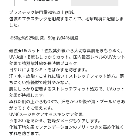
プラスチック使用量90%以上削減。
包装のプラスチックを削減することで、地球環境に配慮しま
した。
※60g:約92%削減、90g:約94%削減
最強★UVカット！強烈紫外線から大切な素肌をまもりぬく。
UV-A波・B波もしっかりカット。国内最高レベルのUVカット
効果で強烈紫外線を長時間ブロック。
日やけによるシミ・そばかすを防ぎます。
汗・水・皮脂・こすれに強い！ストレッチフィット処方。落
ちにくい持続型で絶対やかない。
肌にしっかり密着するストレッチフィット処方で、UVカット
効果が持続します。
ぬれた肌の上からもOKで、汗をかいた後や海・プールからあ
がってすぐに使えます。
UVダメージをケアするスキンケア効果。
うるおいをあたえ、乾燥ダメージもケアします。
化粧下地効果でファンデーションのノリ・つきを高め化粧く
ずれを防ぎます。