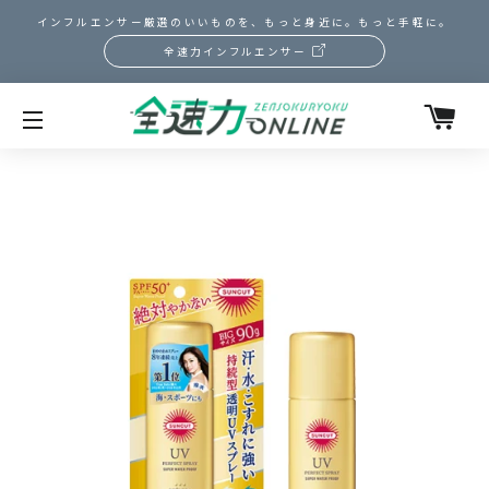
インフルエンサー厳選のいいものを、もっと身近に。もっと手軽に。
全速力インフルエンサー
カ
サイトメニュー