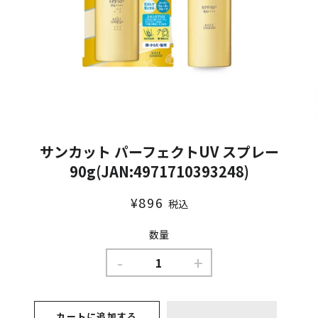
サンカット パーフェクトUV スプレー
90g(JAN:4971710393248)
通
販
¥896
税込
常
売
価
価
数量
格
格
-
+
カートに追加する