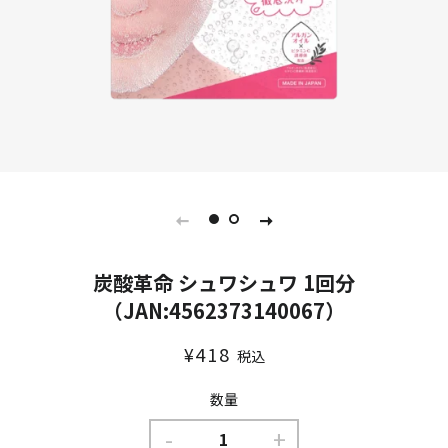
炭酸革命 シュワシュワ 1回分
（JAN:4562373140067）
通
販
¥418
税込
常
売
価
価
数量
格
格
-
+