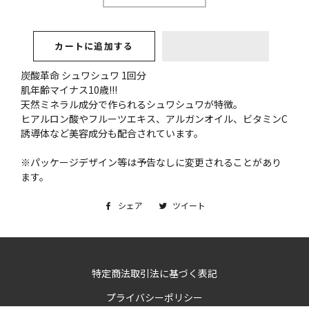
カートに追加する
炭酸革命 シュワシュワ 1回分
肌年齢マイナス10歳!!!
天然ミネラル成分で作られるシュワシュワが特徴。
ヒアルロン酸やフルーツエキス、アルガンオイル、ビタミンC
誘導体など美容成分も配合されています。
※パッケージデザイン等は予告なしに変更されることがあり
ます。
シェア
Facebook
ツイート
Twitter
で
に
シ
投
ェ
稿
ア
す
特定商法取引法に基づく表記
す
る
プライバシーポリシー
る