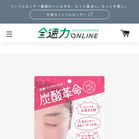
インフルエンサー厳選のいいものを、もっと身近に。もっと手軽に。
全速力インフルエンサー
カ
サイトメニュー