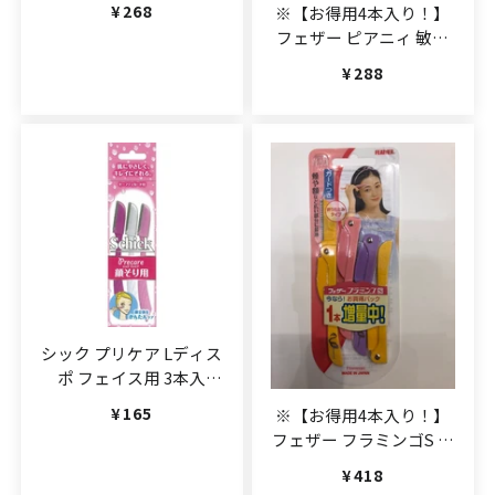
通常価格
¥268
※【お得用4本入り！】
フェザー ピアニィ 敏感
肌フェイス用 3本入
通常価格
¥288
(JAN:4902470372518)
シック プリケア Lディス
ポ フェイス用 3本入
(JAN:4903601630781)
通常価格
¥165
※【お得用4本入り！】
フェザー フラミンゴS フ
ェイス用 ガード付
通常価格
¥418
(JAN:4902470170275)