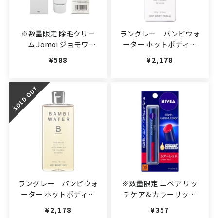
※数量限定 除毛クリー
ラングレー バンビウォ
ム Jomoi ジョモワ
ーター ホットボディク
(JAN:4977569190175)
リーム
通常価格
¥588
通常価格
¥2,178
(JAN:4560453520273)
ラングレー バンビウォ
※数量限定 ニベア リッ
ーター ホットボディジ
チケア＆カラーリップ
ェル
シアーレッド
通常価格
¥2,178
通常価格
¥357
(JAN:4560453520266)
2g(JAN:4901301325747)