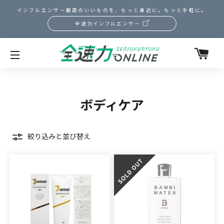
インフルエンサー厳選のいいものを、もっと身近に。もっと手軽に。
全速力インフルエンサー
カ
サイトメニュー
ボディケア
絞り込みと並び替え