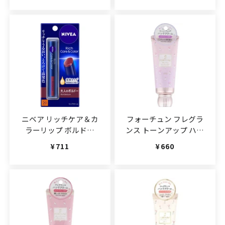
ニベア リッチケア＆カ
フォーチュン フレグラ
ラーリップ ボルドー
ンス トーンアップ ハン
2g(JAN:4901301342294)
ドクリーム
通常価格
¥711
通常価格
¥660
60g(JAN:4971710397345)