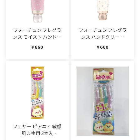
フォーチュン フレグラ
フォーチュン フレグラ
ンス モイスト ハンドク
ンス ハンドクリーム
リーム
60g(JAN:4971710397192)
通常価格
¥660
通常価格
¥660
60g(JAN:4971710397260)
フェザー ピアニィ 敏感
肌まゆ用 3本入
(JAN:4902470363004)