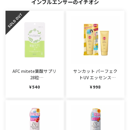
インフルエンサーのイチオシ
AFC mitete葉酸サプリ
サンカット パーフェク
28粒
トUV エッセンス
（JAN:4545593007440）
110g(JAN:4971710393224)
通常価格
¥540
通常価格
¥998