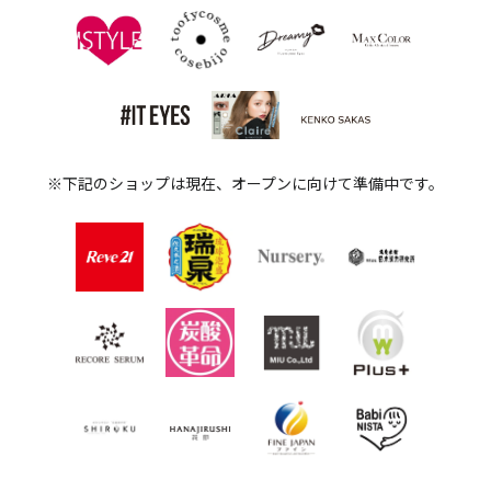
サ
イ
ン
ア
ッ
プ
し
ま
※下記のショップは現在、オープンに向けて準備中です。
し
ょ
う