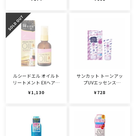
90ml(JAN:4901301363268)
ルシードエル オイルト
サンカット トーンアッ
リートメント EXヘアオ
プUVエッセンス
イル
80g(JAN:4971710393729)
通常価格
¥1,130
通常価格
¥728
60ml(JAN:4902806407211)