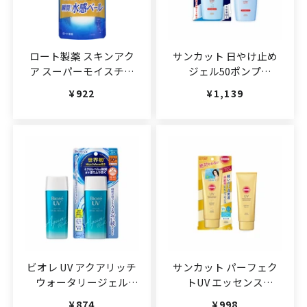
ロート製薬 スキンアク
サンカット 日やけ止め
ア スーパーモイスチャ
ジェル50ポンプ
ージェル 110g
160g(JAN:4971710386936)
通常価格
¥922
通常価格
¥1,139
ビオレ UV アクアリッチ
サンカット パーフェク
ウォータリージェル
トUV エッセンス
SPF50+
110g(JAN:4971710393224)
通常価格
¥874
通常価格
¥998