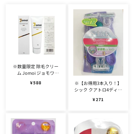
※数量限定 除毛クリー
ム Jomoi ジョモワ
(JAN:4977569190175)
通常価格
¥588
※【お得用3本入り！】
シック クアトロ4ディス
ポ フォーウーマン敏感
通常価格
¥271
肌用 2本入
(JAN:4891228301293)