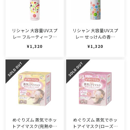
リシャン 大容量UVスプ
リシャン 大容量UVスプ
レー フルーティーフロ
レー せっけんの香り
ーラルの香り
250g(JAN:4582425685117)
通常価格
¥1,320
通常価格
¥1,320
250g(JAN:4582425685513)
めぐりズム 蒸気でホッ
めぐりズム 蒸気でホッ
トアイマスク(完熟ゆず
トアイマスク(ローズの