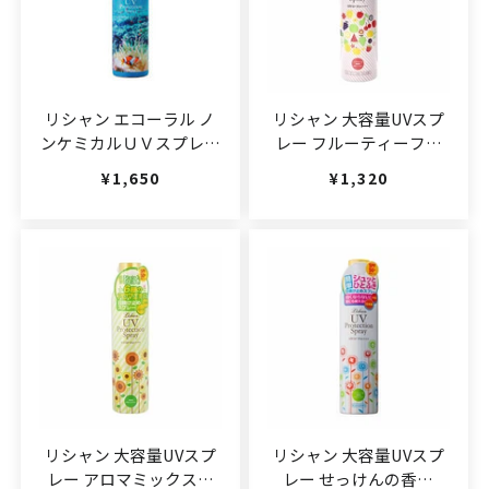
リシャン エコーラル ノ
リシャン 大容量UVスプ
ンケミカルＵＶスプレー
レー フルーティーフロ
(無香料)
ーラルの香り
通常価格
¥1,650
通常価格
¥1,320
200g(JAN:4582425688408)
250g(JAN:4582425685513)
リシャン 大容量UVスプ
リシャン 大容量UVスプ
レー アロマミックスの
レー せっけんの香り