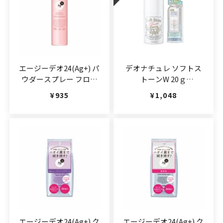
エージーデオ24(Ag+) パ
デオナチュレ ソフトス
ウダースプレー フロー
トーンW 20ｇ
ラルブーケ
(JAN:4971825016582)
通常価格
¥935
通常価格
¥1,048
142g(JAN:4901872464142)
エージーデオ24(Ag+) ク
エージーデオ24(Ag+) ク