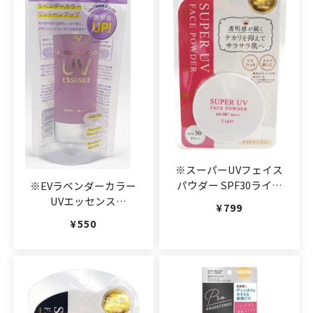
※スーパーUVフェイス
パウダー SPF30ライト
※EVラベンダーカラー
(JAN:4580168602446)
UVエッセンス
通常価格
¥799
(JAN:4580168602880)
通常価格
¥550