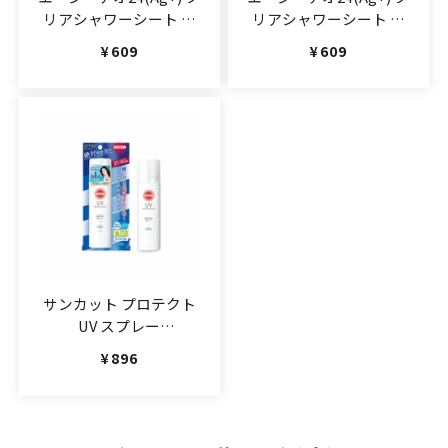
リアシャワーシート フ
リアシャワーシート 無
レッシュサボン 30枚
香料 30枚
通常価格
¥609
通常価格
¥609
(JAN:4901872464777)
(JAN:4901872464760)
サンカット プロテクト
UV スプレー
90g(JAN:4971710393675)
通常価格
¥896