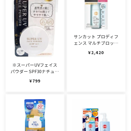
サンカット プロディフ
ェンス マルチブロック
UV ミルク
通常価格
¥2,420
60ml(JAN:4971710397772)
※スーパーUVフェイス
パウダー SPF30ナチュラ
ル(JAN:4580168602439)
通常価格
¥799