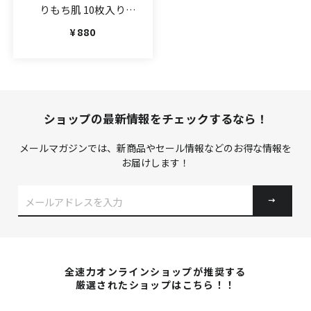
りもち肌 10枚入り
（JAN:4526371065890）
通常価格
¥880
ショップの最新情報をチェックするなら！
メールマガジンでは、新商品やセール情報などのお得な情報を
お届けします！
メ
ー
リ
ン
グ
リ
全速力オンラインショップが推奨する
ス
厳選されたショップはこちら！！
ト
に