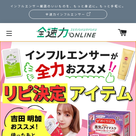
インフルエンサー厳選のいいものを、もっと身近に。もっと手軽に。
全速力インフルエンサー
カ
サイトメニュー