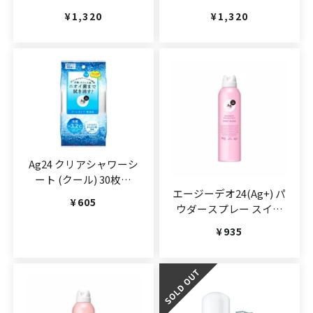
香り
250g(JAN:4582425685117)
通常価格
¥1,320
通常価格
¥1,320
230g(JAN:4582425687821)
Ag24 クリアシャワーシ
ート (クール) 30枚入
エージーデオ24(Ag+) パ
（JAN:4901872464784）
通常価格
¥605
ウダースプレー スイー
トブレンド
通常価格
¥935
142g(JAN:4901872464180)