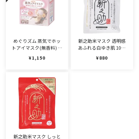
めぐりズム 蒸気でホッ
新之助米マスク 透明感
トアイマスク(無香料) 12
あふれる白ゆき肌 10枚
枚入
入
通常価格
¥1,150
通常価格
¥880
(JAN:4901301348029)
（JAN:4526371065883）
新之助米マスク しっと