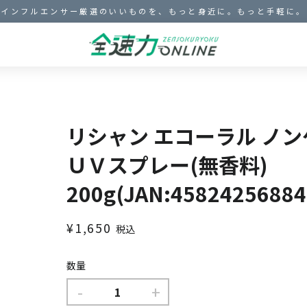
インフルエンサー厳選のいいものを、もっと身近に。もっと手軽に。
リシャン エコーラル ノ
ＵＶスプレー(無香料)
200g(JAN:45824256884
通
販
¥1,650
税込
常
売
価
価
数量
格
格
-
+