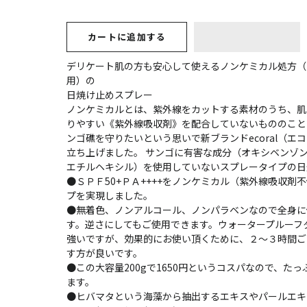
カートに追加する
デリケート肌の方も安心して使えるノンケミカル処方（
用）の
日焼け止めスプレー
ノンケミカルとは、紫外線をカットする素材のうち、肌
りやすい《紫外線吸収剤》を配合していないもののこと
ンゴ礁を守りたいという思いで新ブランドecoral（エ
立ち上げました。 サンゴに有害な成分（オキシベンゾン
エチルヘキシル）を使用していないスプレータイプの日
●ＳＰＦ50+ＰＡ++++をノンケミカル（紫外線吸収剤
プを実現しました。
●無着色、ノンアルコール、ノンパラベンなので全身に
す。逆さにしてもご使用できます。ウォータープルーフ
強いですが、効果的にお使い頂くために、２～３時間ご
す方が良いです。
●この大容量200gで1650円というコスパなので、た
ます。
●ヒバマタという海藻から抽出するエキスやパールエキ