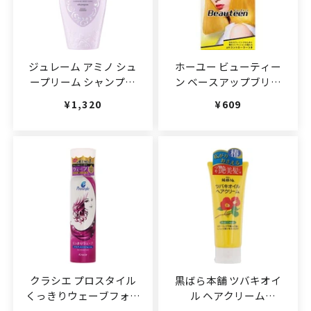
ジュレーム アミノ シュ
ホーユー ビューティー
ープリーム シャンプー
ン ベースアップブリー
(カシミアモイストグロ
チ 1箱
通常価格
¥1,320
通常価格
¥609
ス)
(JAN:4987205311901)
500ml(JAN:4971710397383)
クラシエ プロスタイル
黒ばら本舗 ツバキオイ
くっきりウェーブフォー
ル ヘアクリーム
ム
150g【JAN:4901508972775】