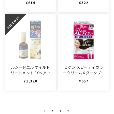
通常価格
¥614
通常価格
¥522
150g(JAN:4901417663436)
ルシードエル オイルト
ビゲン スピーディカラ
リートメント EXヘアリ
ー クリーム 6 ダークブラ
ペアオイル
ウン 1箱
通常価格
¥1,320
通常価格
¥657
60ml(JAN:4902806100587)
(JAN:4987205041174)
1
2
3
次