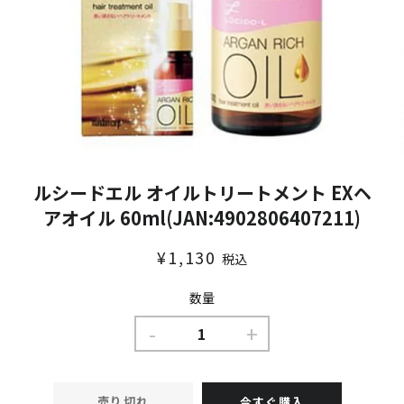
ルシードエル オイルトリートメント EXヘ
アオイル 60ml(JAN:4902806407211)
通
販
¥1,130
税込
常
売
価
価
数量
格
格
-
+
売り切れ
今すぐ購入