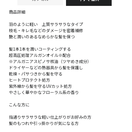
商品詳細
羽のように軽い 上質サラサラなタイプ
枝毛・キレ毛などのダメージを密着補修
艶と潤いのあるなめらかな髪を保つ
髪1本1本を潤いコーティングする
超高圧処理アルガンオイル※配合
※アルガニアスピノサ核油（ツヤめき成分）
ドライヤーなどの熱器具から髪を保護し
乾燥・パサつきから髪を守る
ヒートプロテクト処方
紫外線から髪を守るUVカット処方
やさしく華やかなフローラル系の香り
こんな方に
指通りサラサラな軽い仕上がりがお好みの方
髪のもつれや引っ掛かりが気になる方