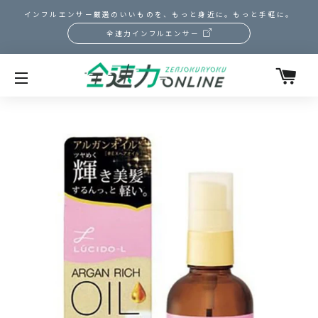
インフルエンサー厳選のいいものを、もっと身近に。もっと手軽に。
全速力インフルエンサー
カ
サイトメニュー