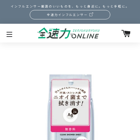
インフルエンサー厳選のいいものを、もっと身近に。もっと手軽に。
全速力インフルエンサー
カ
サイトメニュー