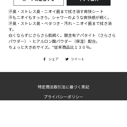
汗臭・ストレス臭・ニオイ菌まで拭き消す爽快シート
汗もニオイもすっきり。シャワーのような爽快感が続く。
汗臭・ストレス臭・ベタつき・汚れ・ニオイ菌まで拭き消
す。
白くならずにさらさら肌続く。銀含有アパタイト（さらさら
パウダー）・ヒアルロン酸パウダー（保湿）配合。
ちょっと大きめサイズ。*従来商品比１３０％。
シェア
Facebook
ツイート
Twitter
で
に
シ
投
ェ
稿
ア
す
特定商法取引法に基づく表記
す
る
プライバシーポリシー
る
決
済
方