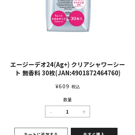
エージーデオ24(Ag+) クリアシャワーシー
ト 無香料 30枚(JAN:4901872464760)
通
販
¥609
税込
常
売
価
価
数量
格
格
-
+
カートに追加する
今すぐ購入