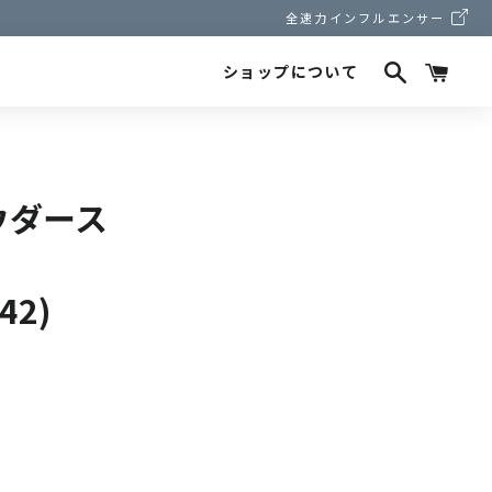
全速力インフルエンサー
検索
カー
ショップについて
パウダース
42)