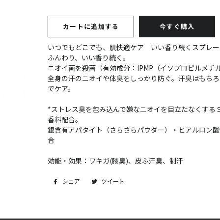
カートに追加する
今すぐ購入
いつでもどこでも、肌快適ケア いい香り続くスプレー
ふんわり、いい香り続く。
ニオイ菌を殺菌（有効成分：IPMP（イソプロピルメチ
全身の汗のニオイや体臭をしっかり防ぐ。汗臭はもちろ
でケア。
*ストレス臭を包み込んで嫌なニオイを目立たなくする
香料配合。
銀含有アパタイト（さらさらパウダー）・ヒアルロン酸
合
効能・効果：ワキガ(腋臭)、皮ふ汗臭、制汗
シェア
Facebook
ツイート
Twitter
で
に
シ
投
ェ
稿