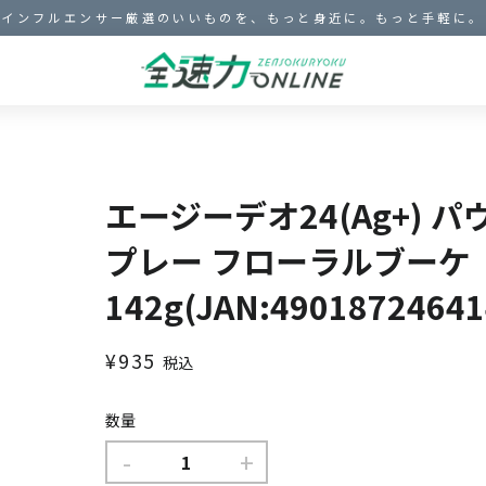
インフルエンサー厳選のいいものを、もっと身近に。もっと手軽に。
エージーデオ24(Ag+) 
プレー フローラルブーケ
142g(JAN:49018724641
通
販
¥935
税込
常
売
価
価
数量
格
格
-
+