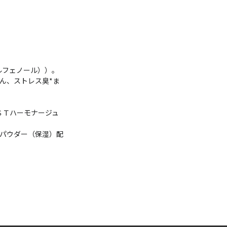
ルフェノール））。
ん、ストレス臭*ま
ＳＴハーモナージュ
パウダー（保湿）配