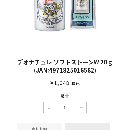
デオナチュレ ソフトストーンW 20ｇ
(JAN:4971825016582)
通
販
¥1,048
税込
常
売
価
価
数量
格
格
-
+
売り切れ