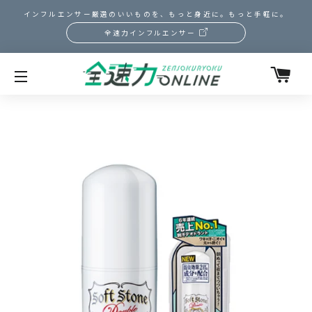
インフルエンサー厳選のいいものを、もっと身近に。もっと手軽に。
全速力インフルエンサー
カ
サイトメニュー