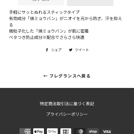
手軽にサッとぬれるスティックタイプ
有効成分「焼ミョウバン」がニオイを元から防ぎ、汗を抑え
る
微粒子化した「焼ミョウバン」が肌に密着
ベタつき防止成分※配合でさらさら快適
シェア
Facebook
ツイート
Twitter
で
に
シ
投
ェ
稿
← フレグランスへ戻る
ア
す
す
る
る
特定商法取引法に基づく表記
プライバシーポリシー
決