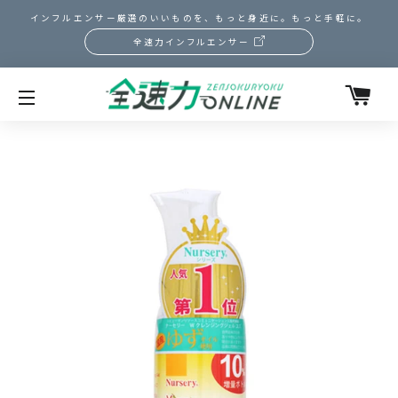
インフルエンサー厳選のいいものを、もっと身近に。もっと手軽に。
全速力インフルエンサー
カ
サイトメニュー