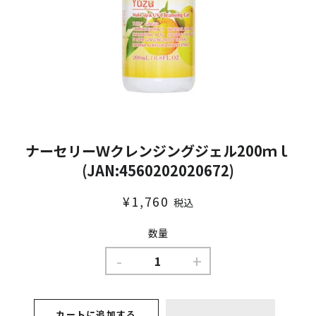
ナーセリーＷクレンジングジェル200ｍｌ
(JAN:4560202020672)
通
販
¥1,760
税込
常
売
価
価
数量
格
格
-
+
カートに追加する