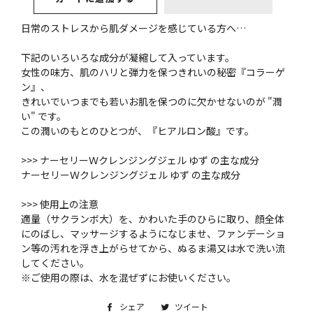
日常のストレスから肌ダメージを感じている方へ…
下記のいろいろな成分が凝縮して入っています。
女性の味方、肌のハリと弾力を保つきれいの秘密『コラーゲ
ン』、
きれいでいつまでも若いお肌を保つのに欠かせないのが "潤
い" です。
この潤いのもとのひとつが、『ヒアルロン酸』です。
>>> ナーセリーＷクレンジングジェル ゆず の主な成分
ナーセリーＷクレンジングジェル ゆず の主な成分
>>> 使用上の注意
適量（サクランボ大）を、かわいた手のひらに取り、顔全体
にのばし、マッサージするようになじませ、ファンデーショ
ン等の汚れを浮き上がらせてから、ぬるま湯又は水で洗い流
してください。
※ご使用の際は、水を混ぜずにお使いください。
シェア
Facebook
ツイート
Twitter