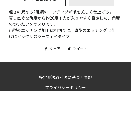
粗さの異なる2種類のエッチングが爪を美しく仕上げる。
真っ直ぐな角度から約20度！力が入りやすく設定した、角度
のついたツメヤスリです。
山型のエッチング加工は粗削りに、溝型のエッチングは仕上
げにピッタリのツーウェイタイプ。
シェア
Facebook
ツイート
Twitter
で
に
シ
投
ェ
稿
ア
す
特定商法取引法に基づく表記
す
る
プライバシーポリシー
る
決
済
方
© 2026 全速力オンラインショップ
法